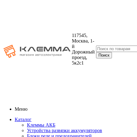
117545,
Москва, 1-
й
Дорожный
проезд,
5к2с1
Меню
Каталог
Клеммы АКБ
Устройства развязки аккумуляторов
Блоки реле и предохранителей