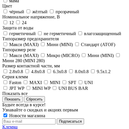
мама
Цвет
чёрный
жёлтый
прозрачный
Номинальное напряжение, В
12
24
Защита от воды
герметичный
не герметичный
влагозащищенный
Типоразмер предохранителя
Макси (MAXI)
Мини (MINI)
Стандарт (ATOF)
Типоразмер реле
Макси (MAXI)
Микро (MICRO)
Мини (MINI)
Мини 280 (MINI 280)
Размер контактной части, мм
2.8x0.8
4.8x0.8
6.3x0.8
8.0x0.8
9.5x1.2
Серия клемм
Faston
MAXI
MINI
SPT
UNI
JPT WP
MINI WP
UNI BUS BAR
Показать все
Сбросить
Будьте всегда в курсе!
Узнавайте о скидках и акциях первым
Новости магазина
Клемма