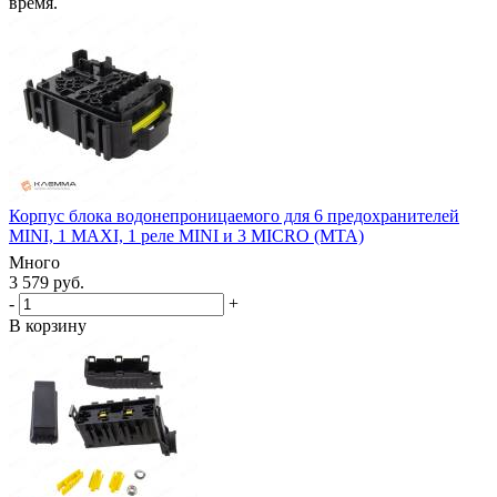
время.
Корпус блока водонепроницаемого для 6 предохранителей
MINI, 1 MAXI, 1 реле MINI и 3 MICRO (MTA)
Много
3 579 руб.
-
+
В корзину