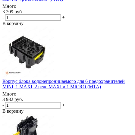
Много
3 209 руб.
-
+
В корзину
Корпус блока водонепроницаемого для 6 предохранителей
MINI, 1 MAXI, 2 реле MAXI и 1 MICRO (MTA)
Много
3 982 руб.
-
+
В корзину