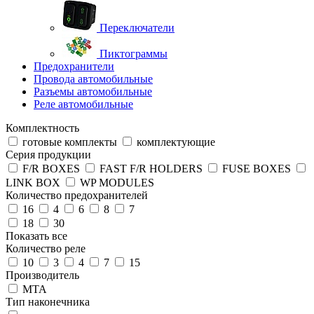
Переключатели
Пиктограммы
Предохранители
Провода автомобильные
Разъемы автомобильные
Реле автомобильные
Комплектность
готовые комплекты
комплектующие
Серия продукции
F/R BOXES
FAST F/R HOLDERS
FUSE BOXES
LINK BOX
WP MODULES
Количество предохранителей
16
4
6
8
7
18
30
Показать все
Количество реле
10
3
4
7
15
Производитель
MTA
Тип наконечника