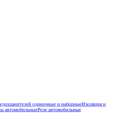
редохранителей одиночные и наборные
Изоляция и
мы автомобильные
Реле автомобильные