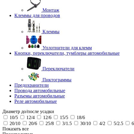
Монтаж
Клеммы для проводов
Клеммы
Уплотнители для клемм
Кнопки, переключатели, тумблеры автомобильные
Переключатели
Пиктограммы
Предохранители
Провода автомобильные
Разъемы автомобильные
Реле автомобильные
Диаметр до/после усадки
10/5
12/4
12/6
15/5
18/6
20/10
20/6
25/8
3/1.5
30/10
4/2
5/2.5
6
Показать все