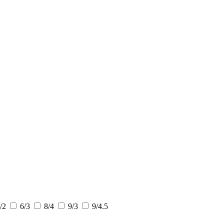
/2
6/3
8/4
9/3
9/4.5