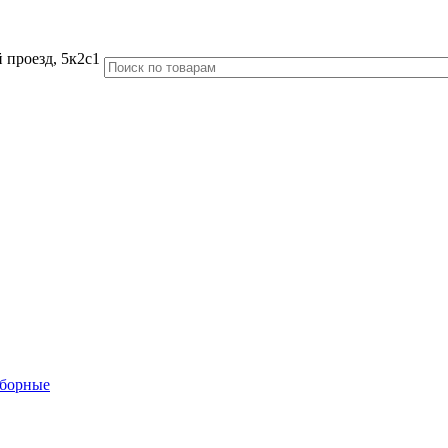
 проезд, 5к2с1
аборные