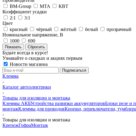
Производитель
BM-Group
MTA
КВТ
Коэффициент усадки
2:1
3:1
Цвет
красный
чёрный
жёлтый
белый
прозрачный
Номинальное напряжение, В
1000
690
Сбросить
Будьте всегда в курсе!
Узнавайте о скидках и акциях первым
Новости магазина
Клемма
-
Каталог автоэлектрики
-
Товары для изоляции и монтажа
Клеммы АКБ
Устройства развязки аккумуляторов
Блоки реле и 
монтаж
Клеммы для проводов
Кнопки, переключатели, тумблер
-
Товары для изоляции и монтажа
Крепеж
Гофра
Монтаж