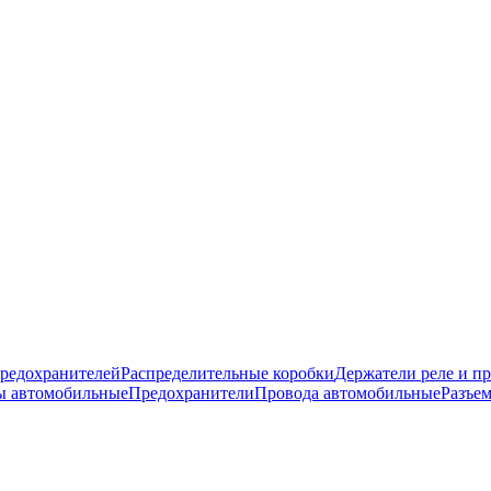
предохранителей
Распределительные коробки
Держатели реле и п
ы автомобильные
Предохранители
Провода автомобильные
Разъе