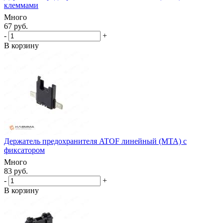
клеммами
Много
67 руб.
-
+
В корзину
Держатель предохранителя ATOF линейный (MTA) с
фиксатором
Много
83 руб.
-
+
В корзину