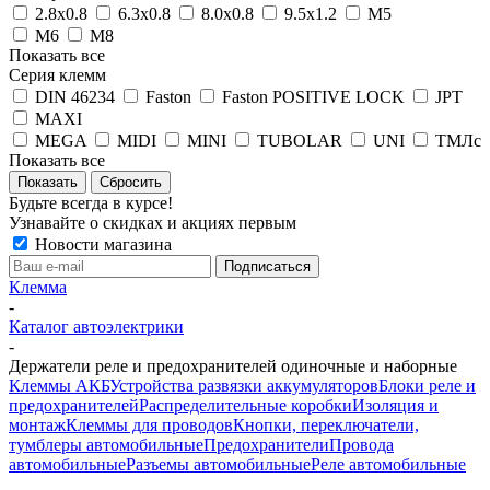
2.8x0.8
6.3x0.8
8.0x0.8
9.5x1.2
М5
М6
М8
Показать все
Серия клемм
DIN 46234
Faston
Faston POSITIVE LOCK
JPT
MAXI
MEGA
MIDI
MINI
TUBOLAR
UNI
ТМЛс
Показать все
Сбросить
Будьте всегда в курсе!
Узнавайте о скидках и акциях первым
Новости магазина
Клемма
-
Каталог автоэлектрики
-
Держатели реле и предохранителей одиночные и наборные
Клеммы АКБ
Устройства развязки аккумуляторов
Блоки реле и
предохранителей
Распределительные коробки
Изоляция и
монтаж
Клеммы для проводов
Кнопки, переключатели,
тумблеры автомобильные
Предохранители
Провода
автомобильные
Разъемы автомобильные
Реле автомобильные