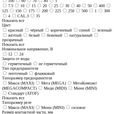
100
60
70
80
5
7.5
10
15
20
25
30
40
50
400
125
150
175
200
225
250
500
1
300
4
CAL.3
35
Показать все
Цвет
красный
чёрный
коричневый
синий
зеленый
жёлтый
белый
бежевый
натуральный
прозрачный
Показать все
Номинальное напряжение, В
12
24
Защита от воды
герметичный
не герметичный
Тип предохранителя
ленточный
флажковый
Типоразмер предохранителя
Макси (MAXI)
Мега (MEGA)
МегаКомпакт
(MEGACOMPACT)
Миди (MIDI)
Мини (MINI)
Стандарт (ATOF)
Показать все
Типоразмер реле
Макси (MAXI)
Мини (MINI)
силовое
Размер контактной части, мм