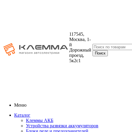
117545,
Москва, 1-
й
Дорожный
проезд,
5к2с1
Меню
Каталог
Клеммы АКБ
Устройства развязки аккумуляторов
Блоки реле и предохранителей