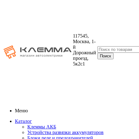
117545,
Москва, 1-
й
Дорожный
проезд,
5к2с1
Меню
Каталог
Клеммы АКБ
Устройства развязки аккумуляторов
Блоки реле и предохранителей