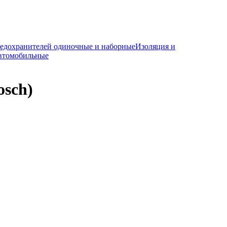
редохранителей одиночные и наборные
Изоляция и
автомобильные
osch)