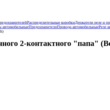
предохранителей
Распределительные коробки
Держатели реле и п
ы автомобильные
Предохранители
Провода автомобильные
Реле 
h)
ного 2-контактного "папа" (B