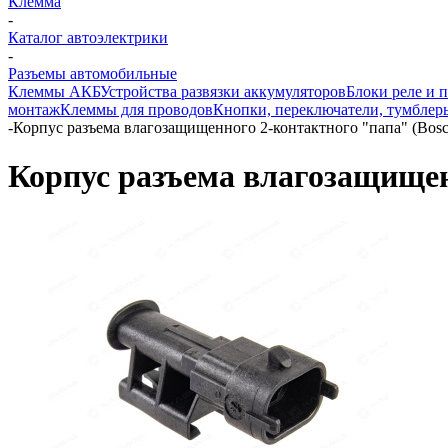
Клемма
-
Каталог автоэлектрики
-
Разъемы автомобильные
Клеммы АКБ
Устройства развязки аккумуляторов
Блоки реле и 
монтаж
Клеммы для проводов
Кнопки, переключатели, тумблер
-
Корпус разъема влагозащищенного 2-контактного "папа" (Bosc
Корпус разъема влагозащищен