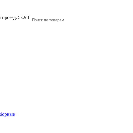
 проезд, 5к2с1
аборные