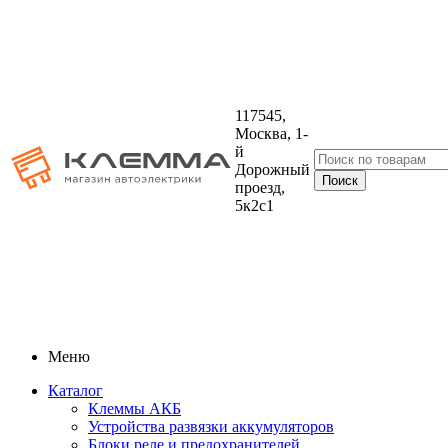
117545,
Москва, 1-
й
Дорожный
проезд,
5к2с1
Меню
Каталог
Клеммы АКБ
Устройства развязки аккумуляторов
Блоки реле и предохранителей