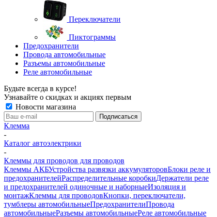
Переключатели
Пиктограммы
Предохранители
Провода автомобильные
Разъемы автомобильные
Реле автомобильные
Будьте всегда в курсе!
Узнавайте о скидках и акциях первым
Новости магазина
Клемма
-
Каталог автоэлектрики
-
Клеммы для проводов для проводов
Клеммы АКБ
Устройства развязки аккумуляторов
Блоки реле и
предохранителей
Распределительные коробки
Держатели реле
и предохранителей одиночные и наборные
Изоляция и
монтаж
Клеммы для проводов
Кнопки, переключатели,
тумблеры автомобильные
Предохранители
Провода
автомобильные
Разъемы автомобильные
Реле автомобильные