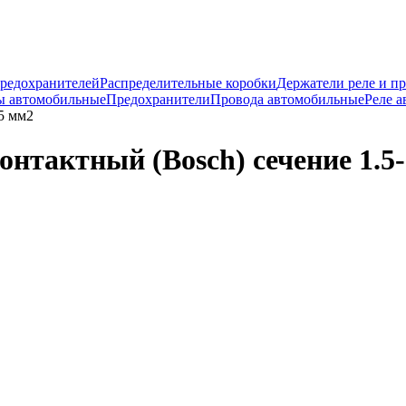
предохранителей
Распределительные коробки
Держатели реле и п
ы автомобильные
Предохранители
Провода автомобильные
Реле 
5 мм2
нтактный (Bosch) сечение 1.5-