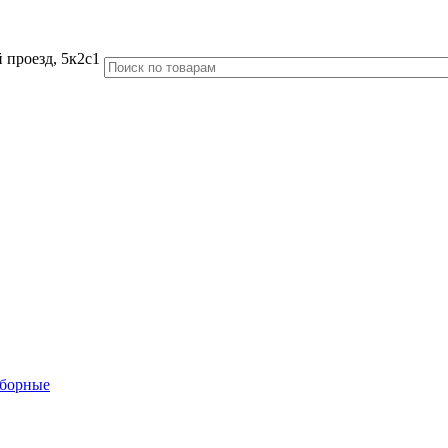
 проезд, 5к2с1
аборные