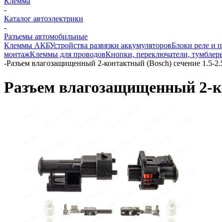
Клемма
-
Каталог автоэлектрики
-
Разъемы автомобильные
Клеммы АКБ
Устройства развязки аккумуляторов
Блоки реле и 
монтаж
Клеммы для проводов
Кнопки, переключатели, тумблер
-
Разъем влагозащищенный 2-контактный (Bosch) сечение 1.5-2.
Разъем влагозащищенный 2-ко