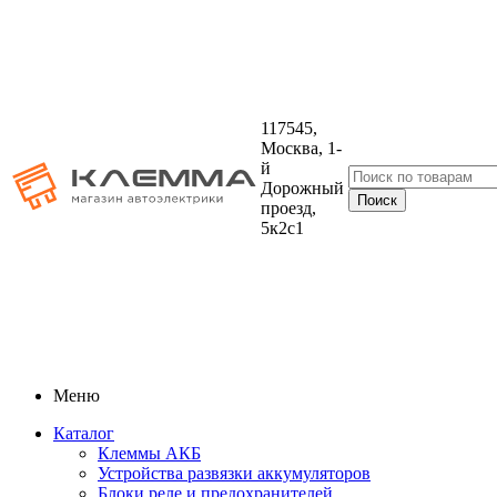
117545,
Москва, 1-
й
Дорожный
проезд,
5к2с1
Меню
Каталог
Клеммы АКБ
Устройства развязки аккумуляторов
Блоки реле и предохранителей