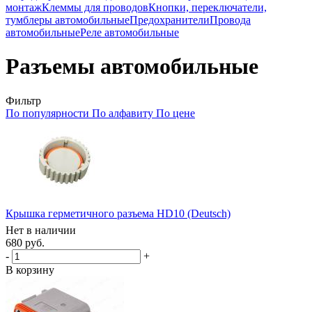
монтаж
Клеммы для проводов
Кнопки, переключатели,
тумблеры автомобильные
Предохранители
Провода
автомобильные
Реле автомобильные
Разъемы автомобильные
Фильтр
По популярности
По алфавиту
По цене
Крышка герметичного разъема HD10 (Deutsch)
Нет в наличии
680 руб.
-
+
В корзину