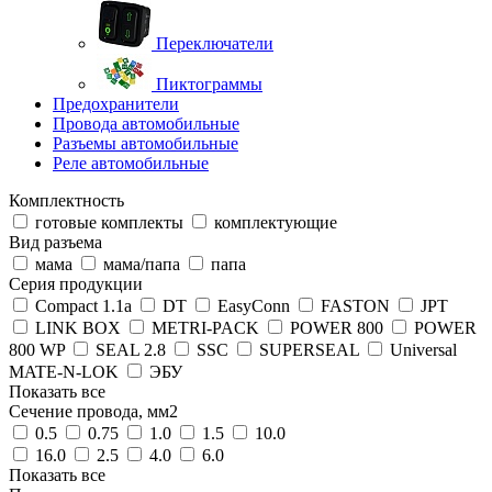
Переключатели
Пиктограммы
Предохранители
Провода автомобильные
Разъемы автомобильные
Реле автомобильные
Комплектность
готовые комплекты
комплектующие
Вид разъема
мама
мама/папа
папа
Серия продукции
Compact 1.1a
DT
EasyConn
FASTON
JPT
LINK BOX
METRI-PACK
POWER 800
POWER
800 WP
SEAL 2.8
SSC
SUPERSEAL
Universal
MATE-N-LOK
ЭБУ
Показать все
Сечение провода, мм2
0.5
0.75
1.0
1.5
10.0
16.0
2.5
4.0
6.0
Показать все