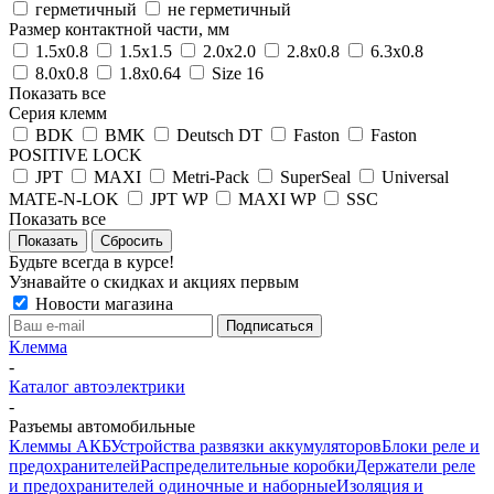
герметичный
не герметичный
Размер контактной части, мм
1.5x0.8
1.5x1.5
2.0x2.0
2.8x0.8
6.3x0.8
8.0x0.8
1.8x0.64
Size 16
Показать все
Серия клемм
BDK
BMK
Deutsch DT
Faston
Faston
POSITIVE LOCK
JPT
MAXI
Metri-Pack
SuperSeal
Universal
MATE-N-LOK
JPT WP
MAXI WP
SSC
Показать все
Сбросить
Будьте всегда в курсе!
Узнавайте о скидках и акциях первым
Новости магазина
Клемма
-
Каталог автоэлектрики
-
Разъемы автомобильные
Клеммы АКБ
Устройства развязки аккумуляторов
Блоки реле и
предохранителей
Распределительные коробки
Держатели реле
и предохранителей одиночные и наборные
Изоляция и