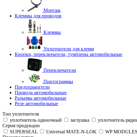
Монтаж
Клеммы для проводов
Клеммы
Уплотнители для клемм
Кнопки, переключатели, тумблеры автомобильные
Переключатели
Пиктограммы
Предохранители
Провода автомобильные
Разъемы автомобильные
Реле автомобильные
Тип уплотнителя
уплотнитель одиночный
заглушка
уплотнитель рядн
Серия продукции
SUPERSEAL
Universal MATE-N-LOK
WP MODULE