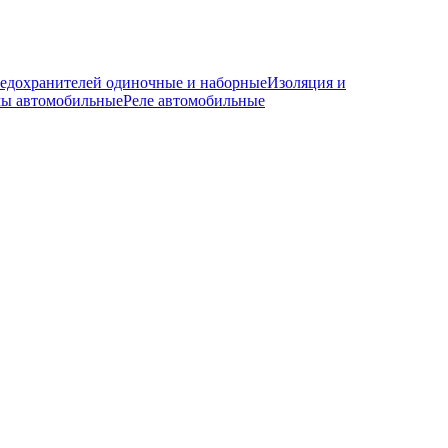
редохранителей одиночные и наборные
Изоляция и
мы автомобильные
Реле автомобильные