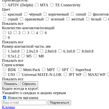
Производитель
APTIV (Delphi)
MTA
TE Connectivity
Цвет
красный
чёрный
коричневый
синий
фиолето
серый
оранжевый
зеленый
жёлтый
белый
Показать все
Количество контактов/позиций
12
2
3
4
6
9
Показать все
Размер контактной части, мм
1.5x0.8
2.0x2.0
2.8x0.8
6.3x0.8
8.0x0.8
9.5x1.2
М5
М8
Показать все
Серия клемм
BDK
Metri-Pack
MPT
SPT
SuperSeal
UNI
Universal MATE-N-LOK
JPT WP
MAXI WP
Показать все
Сбросить
Будьте всегда в курсе!
Узнавайте о скидках и акциях первым
Новости магазина
Клемма