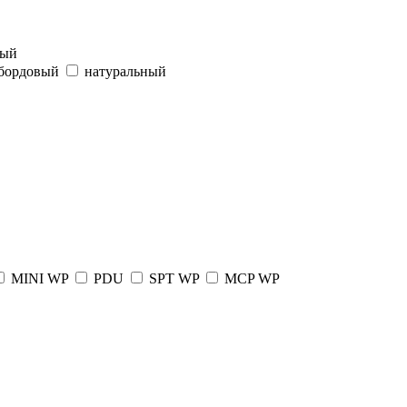
вый
бордовый
натуральный
MINI WP
PDU
SPT WP
MCP WP