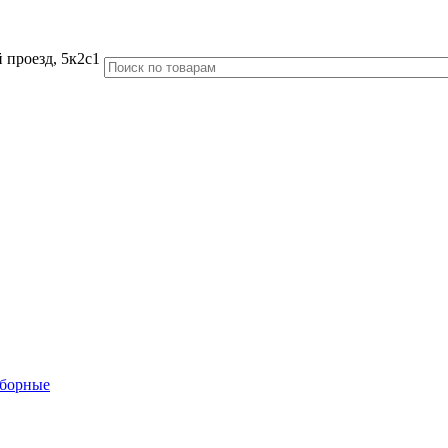
 проезд, 5к2с1
аборные