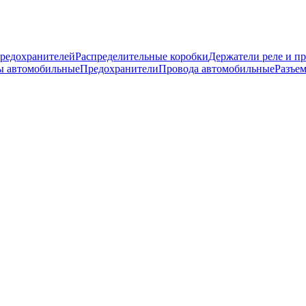
предохранителей
Распределительные коробки
Держатели реле и п
ы автомобильные
Предохранители
Провода автомобильные
Разъе