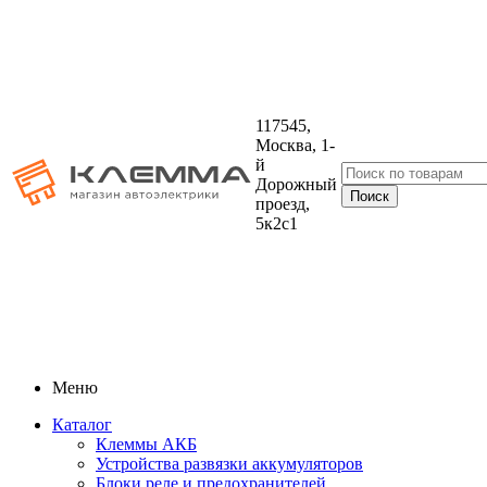
117545,
Москва, 1-
й
Дорожный
проезд,
5к2с1
Меню
Каталог
Клеммы АКБ
Устройства развязки аккумуляторов
Блоки реле и предохранителей