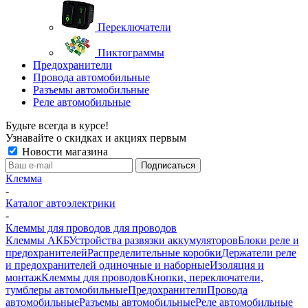
Переключатели
Пиктограммы
Предохранители
Провода автомобильные
Разъемы автомобильные
Реле автомобильные
Будьте всегда в курсе!
Узнавайте о скидках и акциях первым
Новости магазина
Клемма
-
Каталог автоэлектрики
-
Клеммы для проводов для проводов
Клеммы АКБ
Устройства развязки аккумуляторов
Блоки реле и
предохранителей
Распределительные коробки
Держатели реле
и предохранителей одиночные и наборные
Изоляция и
монтаж
Клеммы для проводов
Кнопки, переключатели,
тумблеры автомобильные
Предохранители
Провода
автомобильные
Разъемы автомобильные
Реле автомобильные