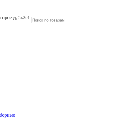
 проезд, 5к2с1
аборные