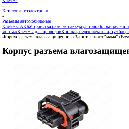
Клемма
-
Каталог автоэлектрики
-
Разъемы автомобильные
Клеммы АКБ
Устройства развязки аккумуляторов
Блоки реле и 
монтаж
Клеммы для проводов
Кнопки, переключатели, тумблер
-
Корпус разъема влагозащищенного 3-контактного "мама" (Bo
Корпус разъема влагозащищен