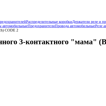
предохранителей
Распределительные коробки
Держатели реле и п
ы автомобильные
Предохранители
Провода автомобильные
Реле 
sch) CODE 2
ного 3-контактного "мама" (