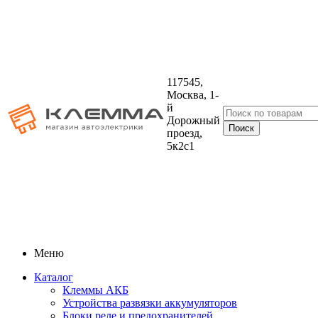
117545,
Москва, 1-
й
Дорожный
проезд,
5к2с1
Меню
Каталог
Клеммы АКБ
Устройства развязки аккумуляторов
Блоки реле и предохранителей