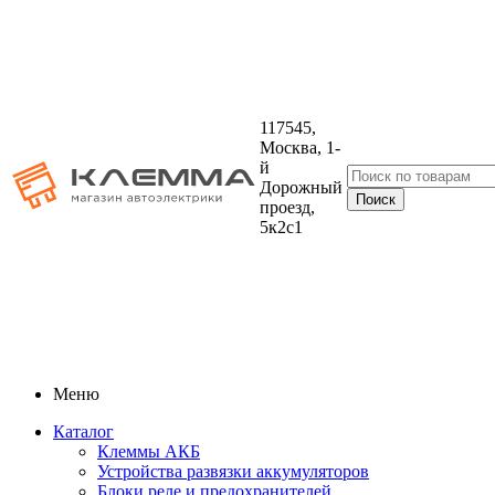
117545,
Москва, 1-
й
Дорожный
проезд,
5к2с1
Меню
Каталог
Клеммы АКБ
Устройства развязки аккумуляторов
Блоки реле и предохранителей