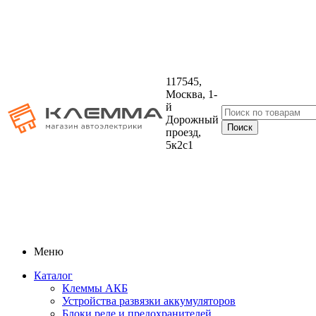
117545,
Москва, 1-
й
Дорожный
проезд,
5к2с1
Меню
Каталог
Клеммы АКБ
Устройства развязки аккумуляторов
Блоки реле и предохранителей