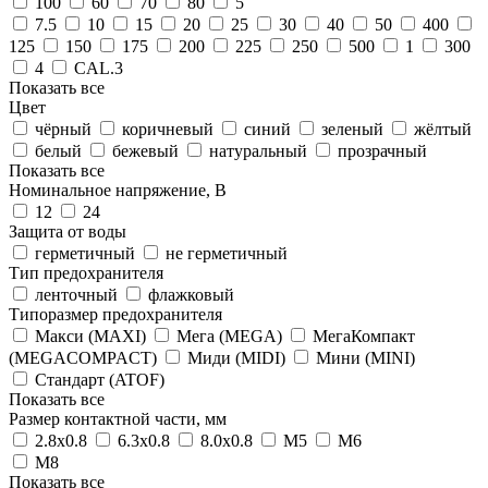
100
60
70
80
5
7.5
10
15
20
25
30
40
50
400
125
150
175
200
225
250
500
1
300
4
CAL.3
Показать все
Цвет
чёрный
коричневый
синий
зеленый
жёлтый
белый
бежевый
натуральный
прозрачный
Показать все
Номинальное напряжение, В
12
24
Защита от воды
герметичный
не герметичный
Тип предохранителя
ленточный
флажковый
Типоразмер предохранителя
Макси (MAXI)
Мега (MEGA)
МегаКомпакт
(MEGACOMPACT)
Миди (MIDI)
Мини (MINI)
Стандарт (ATOF)
Показать все
Размер контактной части, мм
2.8x0.8
6.3x0.8
8.0x0.8
М5
М6
М8
Показать все