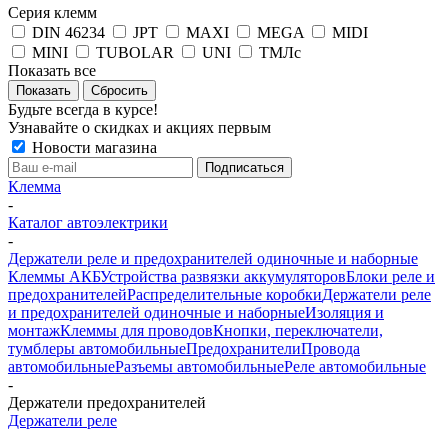
Серия клемм
DIN 46234
JPT
MAXI
MEGA
MIDI
MINI
TUBOLAR
UNI
ТМЛс
Показать все
Сбросить
Будьте всегда в курсе!
Узнавайте о скидках и акциях первым
Новости магазина
Клемма
-
Каталог автоэлектрики
-
Держатели реле и предохранителей одиночные и наборные
Клеммы АКБ
Устройства развязки аккумуляторов
Блоки реле и
предохранителей
Распределительные коробки
Держатели реле
и предохранителей одиночные и наборные
Изоляция и
монтаж
Клеммы для проводов
Кнопки, переключатели,
тумблеры автомобильные
Предохранители
Провода
автомобильные
Разъемы автомобильные
Реле автомобильные
-
Держатели предохранителей
Держатели реле