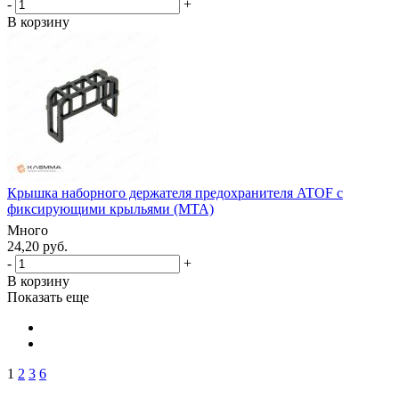
-
+
В корзину
Крышка наборного держателя предохранителя ATOF с
фиксирующими крыльями (MTA)
Много
24,20 руб.
-
+
В корзину
Показать еще
1
2
3
6