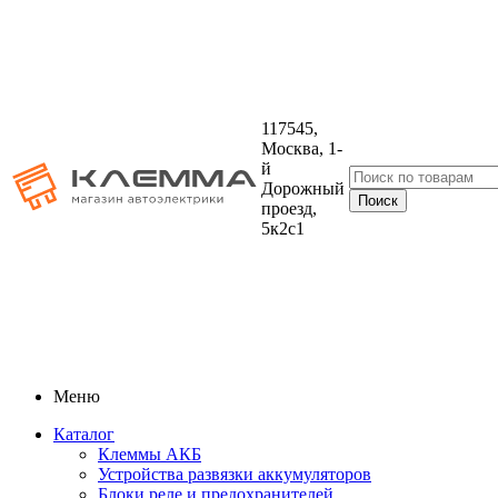
117545,
Москва, 1-
й
Дорожный
проезд,
5к2с1
Меню
Каталог
Клеммы АКБ
Устройства развязки аккумуляторов
Блоки реле и предохранителей