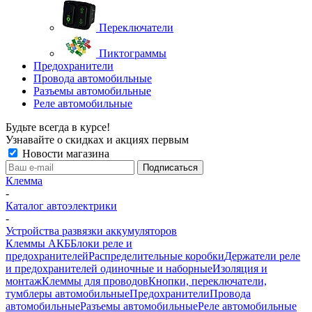
Переключатели
Пиктограммы
Предохранители
Провода автомобильные
Разъемы автомобильные
Реле автомобильные
Будьте всегда в курсе!
Узнавайте о скидках и акциях первым
Новости магазина
Клемма
-
Каталог автоэлектрики
-
Устройства развязки аккумуляторов
Клеммы АКБ
Блоки реле и
предохранителей
Распределительные коробки
Держатели реле
и предохранителей одиночные и наборные
Изоляция и
монтаж
Клеммы для проводов
Кнопки, переключатели,
тумблеры автомобильные
Предохранители
Провода
автомобильные
Разъемы автомобильные
Реле автомобильные