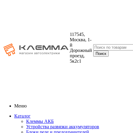
117545,
Москва, 1-
й
Дорожный
проезд,
5к2с1
Меню
Каталог
Клеммы АКБ
Устройства развязки аккумуляторов
Блоки реле и предохранителей