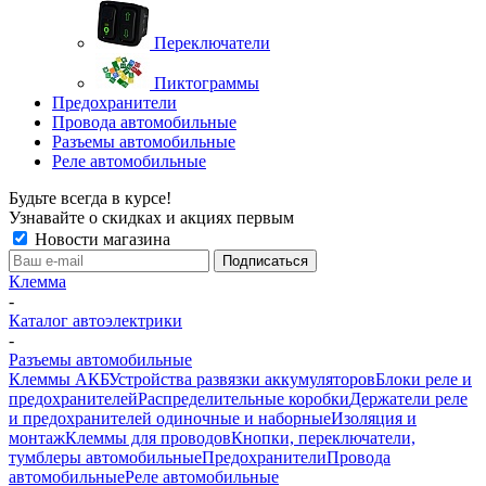
Переключатели
Пиктограммы
Предохранители
Провода автомобильные
Разъемы автомобильные
Реле автомобильные
Будьте всегда в курсе!
Узнавайте о скидках и акциях первым
Новости магазина
Клемма
-
Каталог автоэлектрики
-
Разъемы автомобильные
Клеммы АКБ
Устройства развязки аккумуляторов
Блоки реле и
предохранителей
Распределительные коробки
Держатели реле
и предохранителей одиночные и наборные
Изоляция и
монтаж
Клеммы для проводов
Кнопки, переключатели,
тумблеры автомобильные
Предохранители
Провода
автомобильные
Реле автомобильные