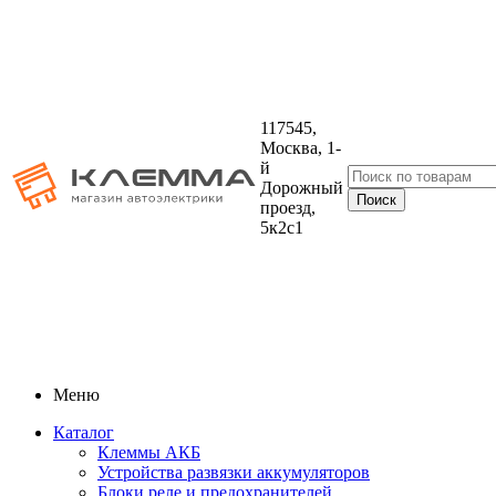
117545,
Москва, 1-
й
Дорожный
проезд,
5к2с1
Меню
Каталог
Клеммы АКБ
Устройства развязки аккумуляторов
Блоки реле и предохранителей