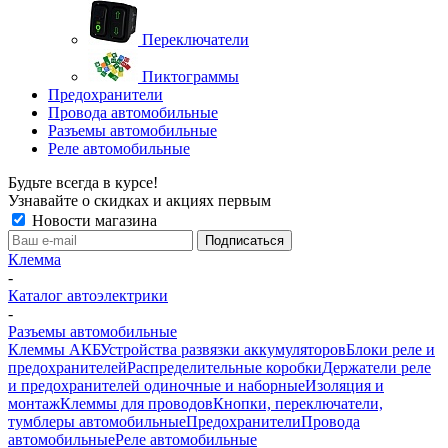
Переключатели
Пиктограммы
Предохранители
Провода автомобильные
Разъемы автомобильные
Реле автомобильные
Будьте всегда в курсе!
Узнавайте о скидках и акциях первым
Новости магазина
Клемма
-
Каталог автоэлектрики
-
Разъемы автомобильные
Клеммы АКБ
Устройства развязки аккумуляторов
Блоки реле и
предохранителей
Распределительные коробки
Держатели реле
и предохранителей одиночные и наборные
Изоляция и
монтаж
Клеммы для проводов
Кнопки, переключатели,
тумблеры автомобильные
Предохранители
Провода
автомобильные
Реле автомобильные