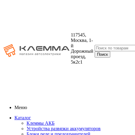
117545,
Москва, 1-
й
Дорожный
проезд,
5к2с1
Меню
Каталог
Клеммы АКБ
Устройства развязки аккумуляторов
Блоки реле и предохранителей