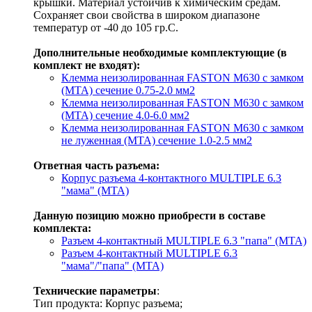
крышки. Материал устойчив к химическим средам.
Сохраняет свои свойства в широком диапазоне
температур от -40 до 105 гр.С.
Дополнительные необходимые комплектующие (в
комплект не входят):
Клемма неизолированная FASTON M630 с замком
(MTA) сечение 0.75-2.0 мм2
Клемма неизолированная FASTON M630 с замком
(MTA) сечение 4.0-6.0 мм2
Клемма неизолированная FASTON M630 с замком
не луженная (MTA) сечение 1.0-2.5 мм2
Ответная часть разъема:
Корпус разъема 4-контактного MULTIPLE 6.3
"мама" (MTA)
Данную позицию можно приобрести в составе
комплекта:
Разъем 4-контактный MULTIPLE 6.3 "папа" (MTA)
Разъем 4-контактный MULTIPLE 6.3
"мама"/"папа" (MTA)
Технические параметры
:
Тип продукта: Корпус разъема;