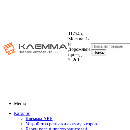
117545,
Москва, 1-
й
Дорожный
проезд,
5к2с1
Меню
Каталог
Клеммы АКБ
Устройства развязки аккумуляторов
Блоки реле и предохранителей