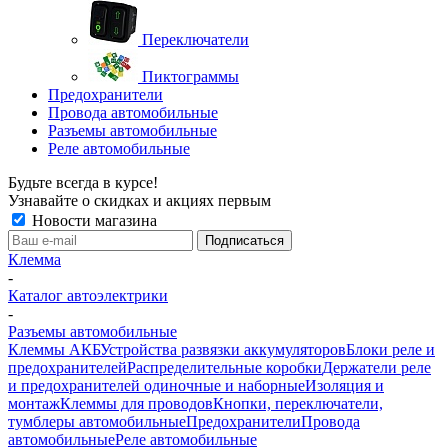
Переключатели
Пиктограммы
Предохранители
Провода автомобильные
Разъемы автомобильные
Реле автомобильные
Будьте всегда в курсе!
Узнавайте о скидках и акциях первым
Новости магазина
Клемма
-
Каталог автоэлектрики
-
Разъемы автомобильные
Клеммы АКБ
Устройства развязки аккумуляторов
Блоки реле и
предохранителей
Распределительные коробки
Держатели реле
и предохранителей одиночные и наборные
Изоляция и
монтаж
Клеммы для проводов
Кнопки, переключатели,
тумблеры автомобильные
Предохранители
Провода
автомобильные
Реле автомобильные