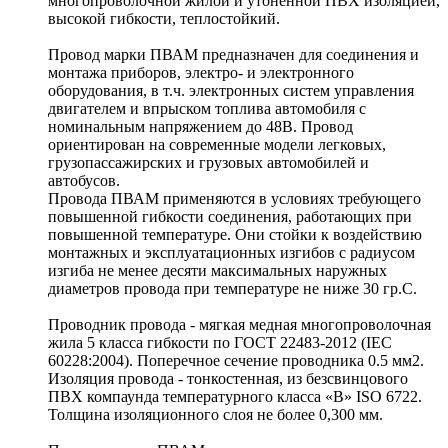
многопроволочной жилой и утоненной ПВХ изоляцией,
высокой гибкости, теплостойкий.
Провод марки ПВАМ предназначен для соединения и
монтажа приборов, электро- и электронного
оборудования, в т.ч. электронных систем управления
двигателем и впрыском топлива автомобиля с
номинальным напряжением до 48В. Провод
ориентирован на современные модели легковых,
грузопассажирских и грузовых автомобилей и
автобусов.
Провода ПВАМ применяются в условиях требующего
повышенной гибкости соединения, работающих при
повышенной температуре. Они стойки к воздействию
монтажных и эксплуатационных изгибов с радиусом
изгиба не менее десяти максимальных наружных
диаметров провода при температуре не ниже 30 гр.С.
Проводник провода - мягкая медная многопроволочная
жила 5 класса гибкости по ГОСТ 22483-2012 (IEC
60228:2004). Поперечное сечение проводника 0.5 мм2.
Изоляция провода - тонкостенная, из безсвинцового
ПВХ компаунда температурного класса «B» ISO 6722.
Толщина изоляционного слоя не более 0,300 мм.