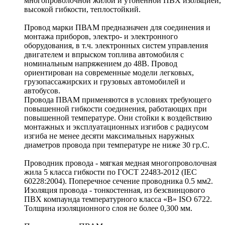
многопроволочной жилой и утоненной ПВХ изоляцией,
высокой гибкости, теплостойкий.
Провод марки ПВАМ предназначен для соединения и
монтажа приборов, электро- и электронного
оборудования, в т.ч. электронных систем управления
двигателем и впрыском топлива автомобиля с
номинальным напряжением до 48В. Провод
ориентирован на современные модели легковых,
грузопассажирских и грузовых автомобилей и
автобусов.
Провода ПВАМ применяются в условиях требующего
повышенной гибкости соединения, работающих при
повышенной температуре. Они стойки к воздействию
монтажных и эксплуатационных изгибов с радиусом
изгиба не менее десяти максимальных наружных
диаметров провода при температуре не ниже 30 гр.С.
Проводник провода - мягкая медная многопроволочная
жила 5 класса гибкости по ГОСТ 22483-2012 (IEC
60228:2004). Поперечное сечение проводника 0.5 мм2.
Изоляция провода - тонкостенная, из безсвинцового
ПВХ компаунда температурного класса «B» ISO 6722.
Толщина изоляционного слоя не более 0,300 мм.