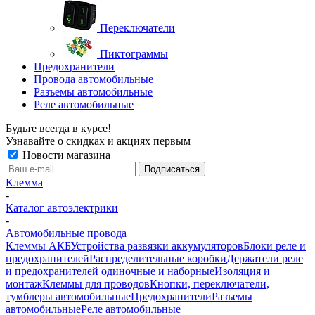
Переключатели
Пиктограммы
Предохранители
Провода автомобильные
Разъемы автомобильные
Реле автомобильные
Будьте всегда в курсе!
Узнавайте о скидках и акциях первым
Новости магазина
Клемма
-
Каталог автоэлектрики
-
Автомобильные провода
Клеммы АКБ
Устройства развязки аккумуляторов
Блоки реле и
предохранителей
Распределительные коробки
Держатели реле
и предохранителей одиночные и наборные
Изоляция и
монтаж
Клеммы для проводов
Кнопки, переключатели,
тумблеры автомобильные
Предохранители
Разъемы
автомобильные
Реле автомобильные