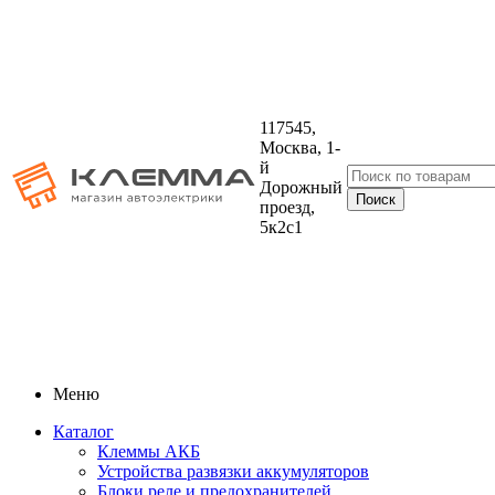
117545,
Москва, 1-
й
Дорожный
проезд,
5к2с1
Меню
Каталог
Клеммы АКБ
Устройства развязки аккумуляторов
Блоки реле и предохранителей