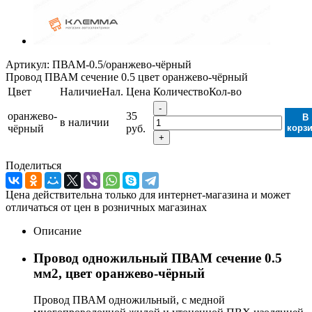
Артикул:
ПВАМ-0.5/оранжево-чёрный
Провод ПВАМ сечение 0.5 цвет оранжево-чёрный
Цвет
Наличие
Нал.
Цена
Количество
Кол-во
-
оранжево-
35
В
в наличии
чёрный
руб.
корз
+
Поделиться
Цена действительна только для интернет-магазина и может
отличаться от цен в розничных магазинах
Описание
Провод одножильный ПВАМ сечение 0.5
мм2, цвет оранжево-чёрный
Провод ПВАМ одножильный, с медной