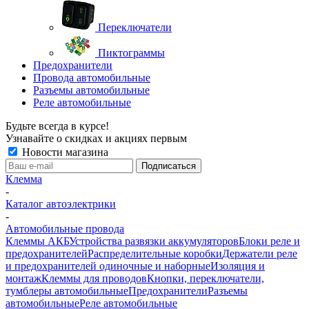
Переключатели
Пиктограммы
Предохранители
Провода автомобильные
Разъемы автомобильные
Реле автомобильные
Будьте всегда в курсе!
Узнавайте о скидках и акциях первым
Новости магазина
Клемма
-
Каталог автоэлектрики
-
Автомобильные провода
Клеммы АКБ
Устройства развязки аккумуляторов
Блоки реле и
предохранителей
Распределительные коробки
Держатели реле
и предохранителей одиночные и наборные
Изоляция и
монтаж
Клеммы для проводов
Кнопки, переключатели,
тумблеры автомобильные
Предохранители
Разъемы
автомобильные
Реле автомобильные