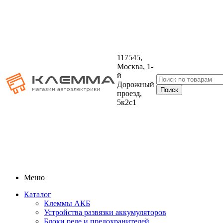
117545,
Москва, 1-
й
Дорожный
проезд,
5к2с1
Меню
Каталог
Клеммы АКБ
Устройства развязки аккумуляторов
Блоки реле и предохранителей