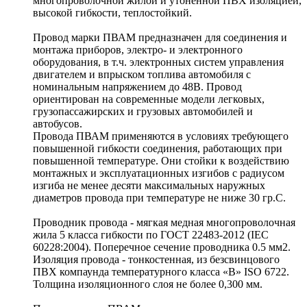
многопроволочной жилой и утоненной ПВХ изоляцией,
высокой гибкости, теплостойкий.
Провод марки ПВАМ предназначен для соединения и
монтажа приборов, электро- и электронного
оборудования, в т.ч. электронных систем управления
двигателем и впрыском топлива автомобиля с
номинальным напряжением до 48В. Провод
ориентирован на современные модели легковых,
грузопассажирских и грузовых автомобилей и
автобусов.
Провода ПВАМ применяются в условиях требующего
повышенной гибкости соединения, работающих при
повышенной температуре. Они стойки к воздействию
монтажных и эксплуатационных изгибов с радиусом
изгиба не менее десяти максимальных наружных
диаметров провода при температуре не ниже 30 гр.С.
Проводник провода - мягкая медная многопроволочная
жила 5 класса гибкости по ГОСТ 22483-2012 (IEC
60228:2004). Поперечное сечение проводника 0.5 мм2.
Изоляция провода - тонкостенная, из безсвинцового
ПВХ компаунда температурного класса «B» ISO 6722.
Толщина изоляционного слоя не более 0,300 мм.