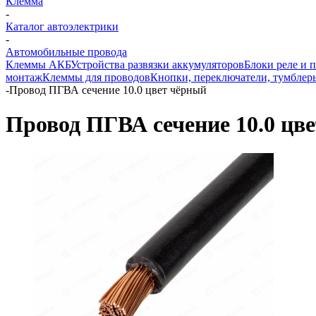
Клемма
-
Каталог автоэлектрики
-
Автомобильные провода
Клеммы АКБ
Устройства развязки аккумуляторов
Блоки реле и 
монтаж
Клеммы для проводов
Кнопки, переключатели, тумблер
-
Провод ПГВА сечение 10.0 цвет чёрный
Провод ПГВА сечение 10.0 цв