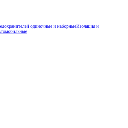
редохранителей одиночные и наборные
Изоляция и
автомобильные