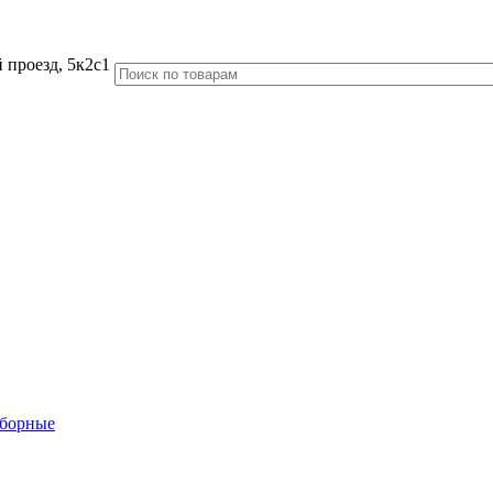
 проезд, 5к2с1
аборные