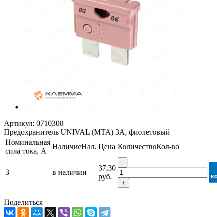
Артикул:
0710300
Предохранитель UNIVAL (MTA) 3А, фиолетовый
Номинальная
Наличие
Нал.
Цена
Количество
Кол-во
сила тока, А
-
37,30
3
в наличии
руб.
к
+
Поделиться