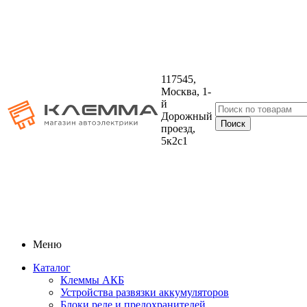
117545,
Москва, 1-
й
Дорожный
проезд,
5к2с1
Меню
Каталог
Клеммы АКБ
Устройства развязки аккумуляторов
Блоки реле и предохранителей