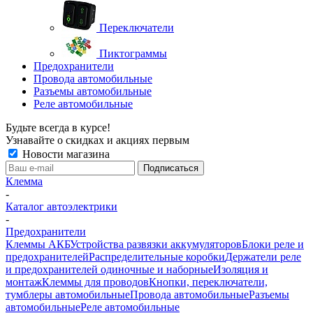
Переключатели
Пиктограммы
Предохранители
Провода автомобильные
Разъемы автомобильные
Реле автомобильные
Будьте всегда в курсе!
Узнавайте о скидках и акциях первым
Новости магазина
Клемма
-
Каталог автоэлектрики
-
Предохранители
Клеммы АКБ
Устройства развязки аккумуляторов
Блоки реле и
предохранителей
Распределительные коробки
Держатели реле
и предохранителей одиночные и наборные
Изоляция и
монтаж
Клеммы для проводов
Кнопки, переключатели,
тумблеры автомобильные
Провода автомобильные
Разъемы
автомобильные
Реле автомобильные