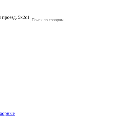
 проезд, 5к2с1
аборные