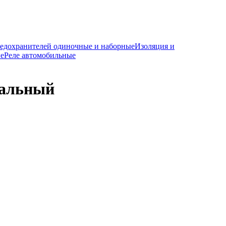
редохранителей одиночные и наборные
Изоляция и
е
Реле автомобильные
ральный