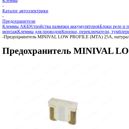
Клемма
-
Каталог автоэлектрики
-
Предохранители
Клеммы АКБ
Устройства развязки аккумуляторов
Блоки реле и 
монтаж
Клеммы для проводов
Кнопки, переключатели, тумблер
-
Предохранитель MINIVAL LOW PROFILE (MTA) 25А, натура
Предохранитель MINIVAL LO