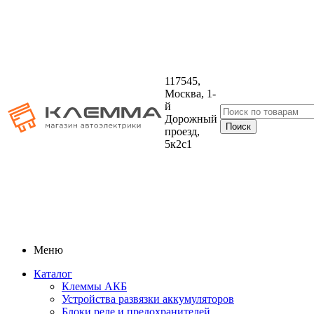
117545,
Москва, 1-
й
Дорожный
проезд,
5к2с1
Меню
Каталог
Клеммы АКБ
Устройства развязки аккумуляторов
Блоки реле и предохранителей