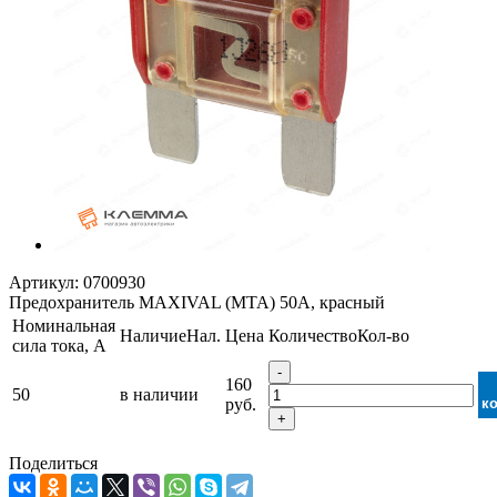
Артикул:
0700930
Предохранитель MAXIVAL (MTA) 50А, красный
Номинальная
Наличие
Нал.
Цена
Количество
Кол-во
сила тока, А
-
160
50
в наличии
руб.
к
+
Поделиться