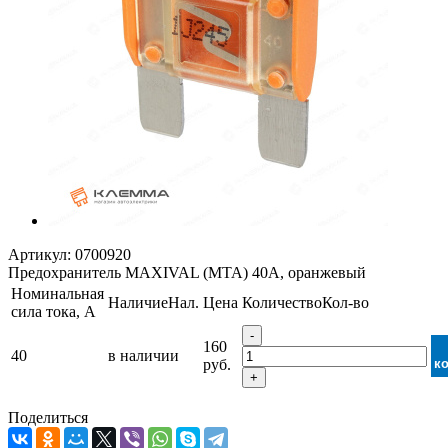
Артикул:
0700920
Предохранитель MAXIVAL (MTA) 40А, оранжевый
Номинальная
Наличие
Нал.
Цена
Количество
Кол-во
сила тока, А
-
160
40
в наличии
руб.
к
+
Поделиться