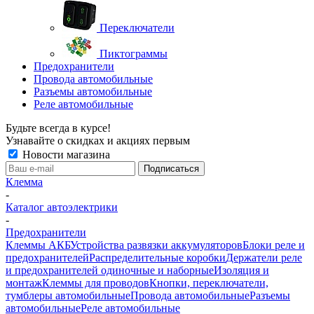
Переключатели
Пиктограммы
Предохранители
Провода автомобильные
Разъемы автомобильные
Реле автомобильные
Будьте всегда в курсе!
Узнавайте о скидках и акциях первым
Новости магазина
Клемма
-
Каталог автоэлектрики
-
Предохранители
Клеммы АКБ
Устройства развязки аккумуляторов
Блоки реле и
предохранителей
Распределительные коробки
Держатели реле
и предохранителей одиночные и наборные
Изоляция и
монтаж
Клеммы для проводов
Кнопки, переключатели,
тумблеры автомобильные
Провода автомобильные
Разъемы
автомобильные
Реле автомобильные