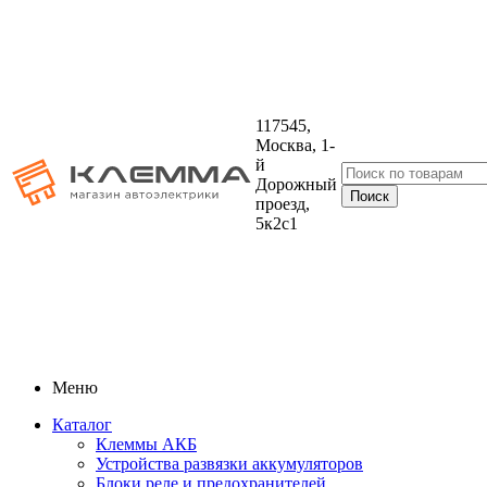
117545,
Москва, 1-
й
Дорожный
проезд,
5к2с1
Меню
Каталог
Клеммы АКБ
Устройства развязки аккумуляторов
Блоки реле и предохранителей