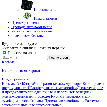
Переключатели
Пиктограммы
Предохранители
Провода автомобильные
Разъемы автомобильные
Реле автомобильные
Будьте всегда в курсе!
Узнавайте о скидках и акциях первым
Новости магазина
Клемма
-
Каталог автоэлектрики
-
Предохранители
Клеммы АКБ
Устройства развязки аккумуляторов
Блоки реле и
предохранителей
Распределительные коробки
Держатели реле
и предохранителей одиночные и наборные
Изоляция и
монтаж
Клеммы для проводов
Кнопки, переключатели,
тумблеры автомобильные
Провода автомобильные
Разъемы
автомобильные
Реле автомобильные