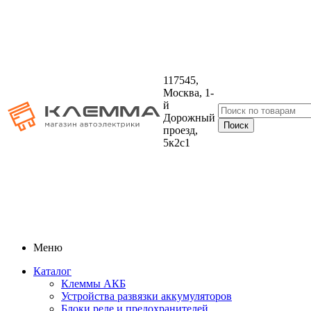
117545,
Москва, 1-
й
Дорожный
проезд,
5к2с1
Меню
Каталог
Клеммы АКБ
Устройства развязки аккумуляторов
Блоки реле и предохранителей