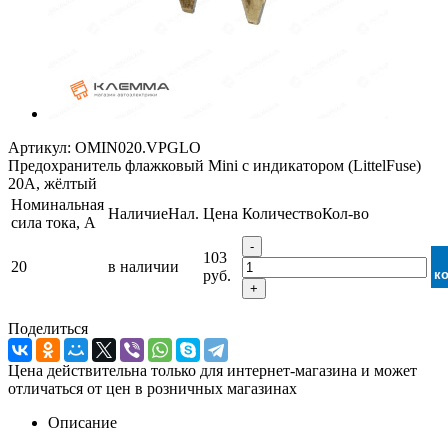
Артикул:
OMIN020.VPGLO
Предохранитель флажковый Mini с индикатором (LittelFuse)
20А, жёлтый
Номинальная
Наличие
Нал.
Цена
Количество
Кол-во
сила тока, А
-
103
20
в наличии
руб.
к
+
Поделиться
Цена действительна только для интернет-магазина и может
отличаться от цен в розничных магазинах
Описание