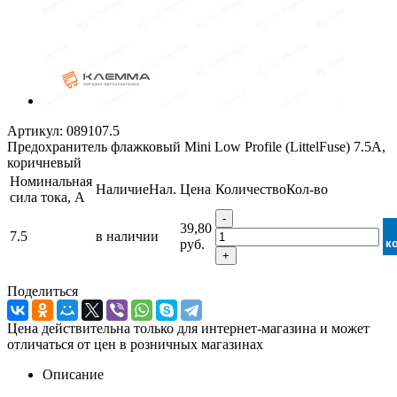
Артикул:
089107.5
Предохранитель флажковый Mini Low Profile (LittelFuse) 7.5А,
коричневый
Номинальная
Наличие
Нал.
Цена
Количество
Кол-во
сила тока, А
-
39,80
7.5
в наличии
руб.
к
+
Поделиться
Цена действительна только для интернет-магазина и может
отличаться от цен в розничных магазинах
Описание