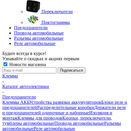
Переключатели
Пиктограммы
Предохранители
Провода автомобильные
Разъемы автомобильные
Реле автомобильные
Будьте всегда в курсе!
Узнавайте о скидках и акциях первым
Новости магазина
Клемма
-
Каталог автоэлектрики
-
Предохранители
Клеммы АКБ
Устройства развязки аккумуляторов
Блоки реле и
предохранителей
Распределительные коробки
Держатели реле
и предохранителей одиночные и наборные
Изоляция и
монтаж
Клеммы для проводов
Кнопки, переключатели,
тумблеры автомобильные
Провода автомобильные
Разъемы
автомобильные
Реле автомобильные