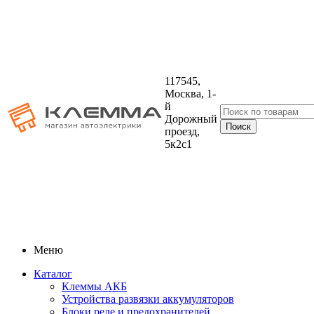
117545,
Москва, 1-
й
Дорожный
проезд,
5к2с1
Меню
Каталог
Клеммы АКБ
Устройства развязки аккумуляторов
Блоки реле и предохранителей