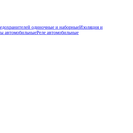
редохранителей одиночные и наборные
Изоляция и
мы автомобильные
Реле автомобильные