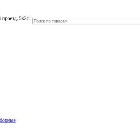
 проезд, 5к2с1
аборные