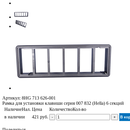
Артикул:
8HG 713 626-001
Рамка для установки клавиши серия 007 832 (Hella) 6 секций
Наличие
Нал.
Цена
Количество
Кол-во
в наличии
421 руб.
-
+
В ко
Поделиться