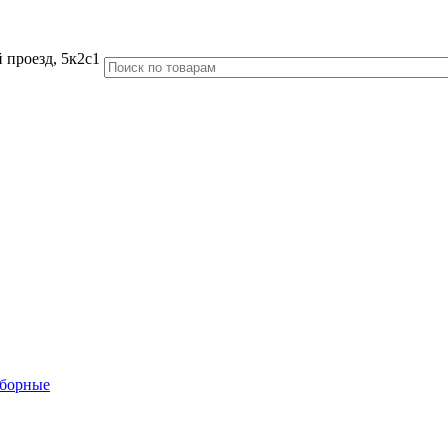
 проезд, 5к2с1
аборные