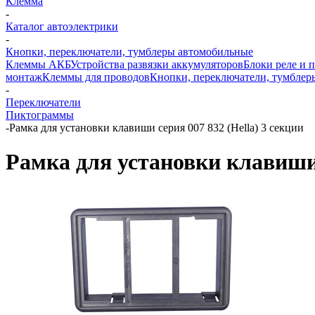
Клемма
-
Каталог автоэлектрики
-
Кнопки, переключатели, тумблеры автомобильные
Клеммы АКБ
Устройства развязки аккумуляторов
Блоки реле и 
монтаж
Клеммы для проводов
Кнопки, переключатели, тумблер
-
Переключатели
Пиктограммы
-
Рамка для установки клавиши серия 007 832 (Hella) 3 секции
Рамка для установки клавиши 