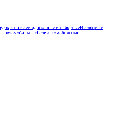
редохранителей одиночные и наборные
Изоляция и
мы автомобильные
Реле автомобильные