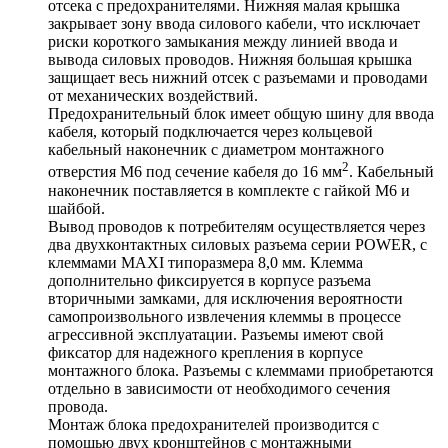
отсека с предохранителями. Нижняя малая крышка
закрывает зону ввода силового кабели, что исключает
риски короткого замыкания между линией ввода и
вывода силовых проводов. Нижняя большая крышка
защищает весь нижний отсек с разъемами и проводами
от механических воздействий.
Предохранительный блок имеет общую шину для ввода
кабеля, который подключается через кольцевой
кабельный наконечник с диаметром монтажного
2
отверстия М6 под сечение кабеля до 16 мм
. Кабельный
наконечник поставляется в комплекте с гайкой М6 и
шайбой.
Вывод проводов к потребителям осуществляется через
два двухконтактных силовых разъема серии POWER, с
клеммами MAXI типоразмера 8,0 мм. Клемма
дополнительно фиксируется в корпусе разъема
вторичными замками, для исключения вероятности
самопроизвольного извлечения клеммы в процессе
агрессивной эксплуатации. Разъемы имеют свой
фиксатор для надежного крепления в корпусе
монтажного блока. Разъемы с клеммами приобретаются
отдельно в зависимости от необходимого сечения
провода.
Монтаж блока предохранителей производится с
помощью двух кронштейнов с монтажными