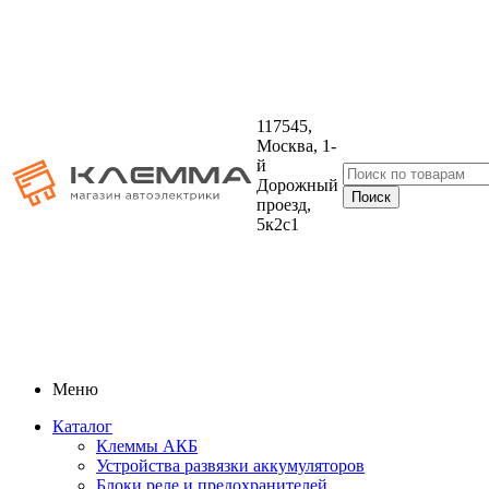
117545,
Москва, 1-
й
Дорожный
проезд,
5к2с1
Меню
Каталог
Клеммы АКБ
Устройства развязки аккумуляторов
Блоки реле и предохранителей