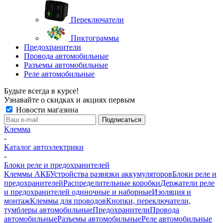
Переключатели
Пиктограммы
Предохранители
Провода автомобильные
Разъемы автомобильные
Реле автомобильные
Будьте всегда в курсе!
Узнавайте о скидках и акциях первым
Новости магазина
Клемма
-
Каталог автоэлектрики
-
Блоки реле и предохранителей
Клеммы АКБ
Устройства развязки аккумуляторов
Блоки реле и
предохранителей
Распределительные коробки
Держатели реле
и предохранителей одиночные и наборные
Изоляция и
монтаж
Клеммы для проводов
Кнопки, переключатели,
тумблеры автомобильные
Предохранители
Провода
автомобильные
Разъемы автомобильные
Реле автомобильные