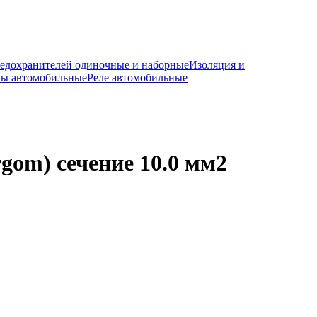
редохранителей одиночные и наборные
Изоляция и
мы автомобильные
Реле автомобильные
gom) сечение 10.0 мм2