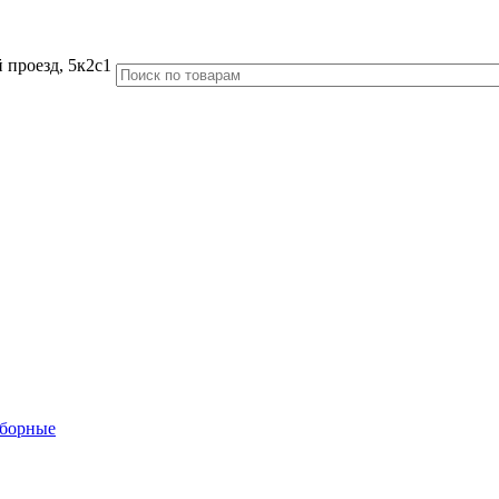
 проезд, 5к2с1
аборные