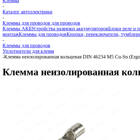
Клемма
-
Каталог автоэлектрики
-
Клеммы для проводов для проводов
Клеммы АКБ
Устройства развязки аккумуляторов
Блоки реле и 
монтаж
Клеммы для проводов
Кнопки, переключатели, тумблер
-
Клеммы для проводов
Уплотнители для клемм
-
Клемма неизолированная кольцевая DIN 46234 М5 Cu-Sn (Ergo
Клемма неизолированная коль