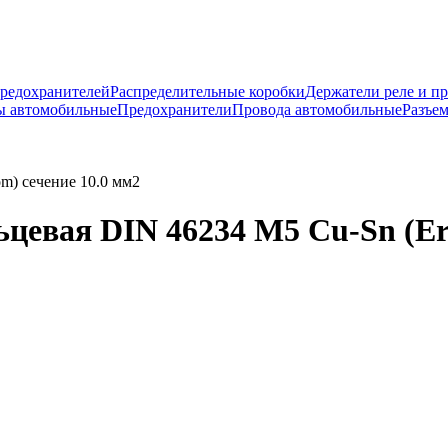
предохранителей
Распределительные коробки
Держатели реле и п
ы автомобильные
Предохранители
Провода автомобильные
Разъе
m) сечение 10.0 мм2
цевая DIN 46234 М5 Cu-Sn (Er