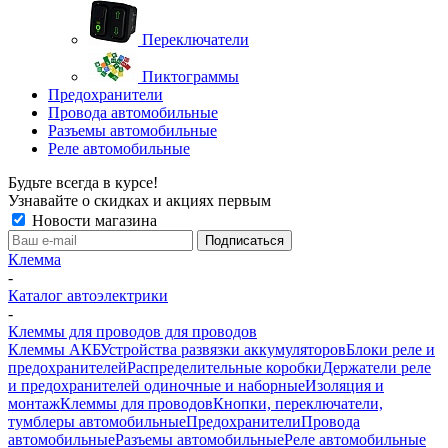
Переключатели
Пиктограммы
Предохранители
Провода автомобильные
Разъемы автомобильные
Реле автомобильные
Будьте всегда в курсе!
Узнавайте о скидках и акциях первым
Новости магазина
Клемма
-
Каталог автоэлектрики
-
Клеммы для проводов для проводов
Клеммы АКБ
Устройства развязки аккумуляторов
Блоки реле и
предохранителей
Распределительные коробки
Держатели реле
и предохранителей одиночные и наборные
Изоляция и
монтаж
Клеммы для проводов
Кнопки, переключатели,
тумблеры автомобильные
Предохранители
Провода
автомобильные
Разъемы автомобильные
Реле автомобильные