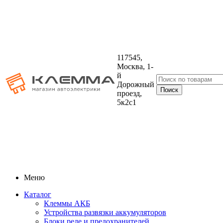
117545,
Москва, 1-
й
Дорожный
проезд,
5к2с1
Меню
Каталог
Клеммы АКБ
Устройства развязки аккумуляторов
Блоки реле и предохранителей