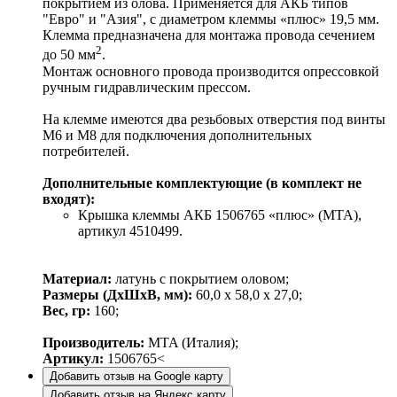
покрытием из олова. Применяется для АКБ типов
"Евро" и "Азия", с диаметром клеммы «плюс» 19,5 мм.
Клемма предназначена для монтажа провода сечением
2
до 50 мм
.
Монтаж основного провода производится опрессовкой
ручным гидравлическим прессом.
На клемме имеются два резьбовых отверстия под винты
M6 и M8 для подключения дополнительных
потребителей.
Дополнительные комплектующие (в комплект не
входят):
Крышка клеммы АКБ 1506765 «плюс» (MTA),
артикул 4510499.
Материал:
латунь с покрытием оловом;
Размеры (ДхШхВ, мм):
60,0 х 58,0 х 27,0;
Вес, гр:
160;
Производитель:
MTA (Италия);
Артикул:
1506765<
Добавить отзыв на Google карту
Добавить отзыв на Яндекс карту