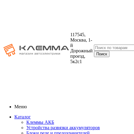
117545,
Москва, 1-
й
Дорожный
проезд,
5к2с1
Меню
Каталог
Клеммы АКБ
Устройства развязки аккумуляторов
Блоки реле и предохранителей