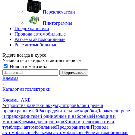
Переключатели
Пиктограммы
Предохранители
Провода автомобильные
Разъемы автомобильные
Реле автомобильные
Будьте всегда в курсе!
Узнавайте о скидках и акциях первым
Новости магазина
Клемма
-
Каталог автоэлектрики
-
Клеммы АКБ
Устройства развязки аккумуляторов
Блоки реле и
предохранителей
Распределительные коробки
Держатели реле
и предохранителей одиночные и наборные
Изоляция и
монтаж
Клеммы для проводов
Кнопки, переключатели,
тумблеры автомобильные
Предохранители
Провода
автомобильные
Разъемы автомобильные
Реле автомобильные