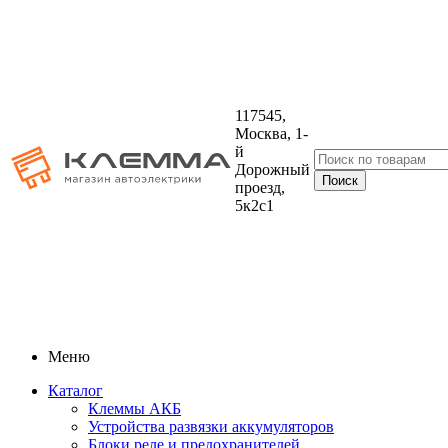
117545,
Москва, 1-
й
Дорожный
проезд,
5к2с1
Меню
Каталог
Клеммы АКБ
Устройства развязки аккумуляторов
Блоки реле и предохранителей