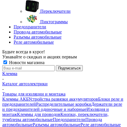
Переключатели
Пиктограммы
Предохранители
Провода автомобильные
Разъемы автомобильные
Реле автомобильные
Будьте всегда в курсе!
Узнавайте о скидках и акциях первым
Новости магазина
Клемма
-
Каталог автоэлектрики
-
Товары для изоляции и монтажа
Клеммы АКБ
Устройства развязки аккумуляторов
Блоки реле и
предохранителей
Распределительные коробки
Держатели реле
и предохранителей одиночные и наборные
Изоляция и
монтаж
Клеммы для проводов
Кнопки, переключатели,
тумблеры автомобильные
Предохранители
Провода
автомобильные
Разъемы автомобильные
Реле автомобильные