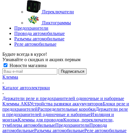
Переключатели
Пиктограммы
Предохранители
Провода автомобильные
Разъемы автомобильные
Реле автомобильные
Будьте всегда в курсе!
Узнавайте о скидках и акциях первым
Новости магазина
Клемма
-
Каталог автоэлектрики
-
Держатели реле и предохранителей одиночные и наборные
Клеммы АКБ
Устройства развязки аккумуляторов
Блоки реле и
предохранителей
Распределительные коробки
Держатели реле
и предохранителей одиночные и наборные
Изоляция и
монтаж
Клеммы для проводов
Кнопки, переключатели,
тумблеры автомобильные
Предохранители
Провода
автомобильные
Разъемы автомобильные
Реле автомобильные