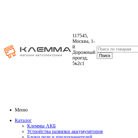
117545,
Москва, 1-
й
Дорожный
проезд,
5к2с1
Меню
Каталог
Клеммы АКБ
Устройства развязки аккумуляторов
Блоки реле и предохранителей