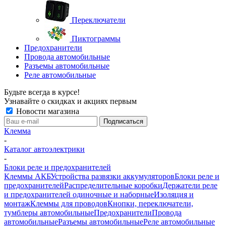
Переключатели
Пиктограммы
Предохранители
Провода автомобильные
Разъемы автомобильные
Реле автомобильные
Будьте всегда в курсе!
Узнавайте о скидках и акциях первым
Новости магазина
Клемма
-
Каталог автоэлектрики
-
Блоки реле и предохранителей
Клеммы АКБ
Устройства развязки аккумуляторов
Блоки реле и
предохранителей
Распределительные коробки
Держатели реле
и предохранителей одиночные и наборные
Изоляция и
монтаж
Клеммы для проводов
Кнопки, переключатели,
тумблеры автомобильные
Предохранители
Провода
автомобильные
Разъемы автомобильные
Реле автомобильные