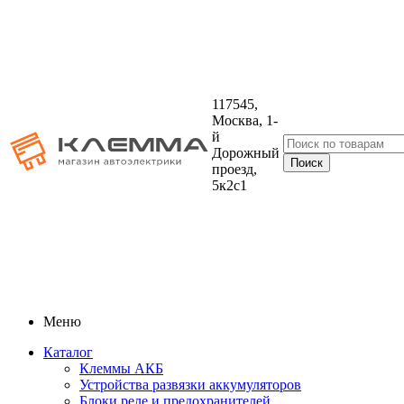
117545,
Москва, 1-
й
Дорожный
проезд,
5к2с1
Меню
Каталог
Клеммы АКБ
Устройства развязки аккумуляторов
Блоки реле и предохранителей