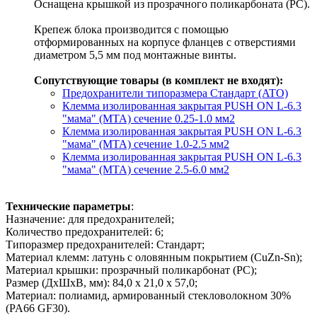
Оснащена крышкой из прозрачного поликарбоната (PC).
Крепеж блока производится с помощью
отформированных на корпусе фланцев с отверстиями
диаметром 5,5 мм под монтажные винты.
Сопутствующие товары (в комплект не входят):
Предохранители типоразмера Стандарт (ATO)
Клемма изолированная закрытая PUSH ON L-6.3
"мама" (MTA) сечение 0.25-1.0 мм2
Клемма изолированная закрытая PUSH ON L-6.3
"мама" (MTA) сечение 1.0-2.5 мм2
Клемма изолированная закрытая PUSH ON L-6.3
"мама" (MTA) сечение 2.5-6.0 мм2
Технические параметры
:
Назначение: для предохранителей;
Количество предохранителей: 6;
Типоразмер предохранителей: Стандарт;
Материал клемм: латунь с оловянным покрытием (CuZn-Sn);
Материал крышки: прозрачный поликарбонат (PC);
Размер (ДхШхВ, мм): 84,0 х 21,0 х 57,0;
Материал: полиамид, армированный стекловолокном 30%
(PA66 GF30).