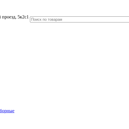
 проезд, 5к2с1
аборные