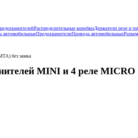
предохранителей
Распределительные коробки
Держатели реле и п
ы автомобильные
Предохранители
Провода автомобильные
Разъе
MTA) без замка
анителей MINI и 4 реле MICRO 