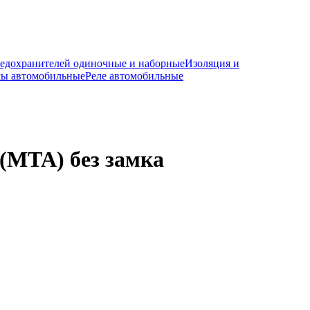
редохранителей одиночные и наборные
Изоляция и
мы автомобильные
Реле автомобильные
(MTA) без замка