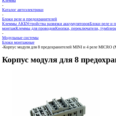
Клемма
-
Каталог автоэлектрики
-
Блоки реле и предохранителей
Клеммы АКБ
Устройства развязки аккумуляторов
Блоки реле и 
монтаж
Клеммы для проводов
Кнопки, переключатели, тумблер
-
Модульные системы
Блоки монтажные
-
Корпус модуля для 8 предохранителей MINI и 4 реле MICRO (
Корпус модуля для 8 предохр