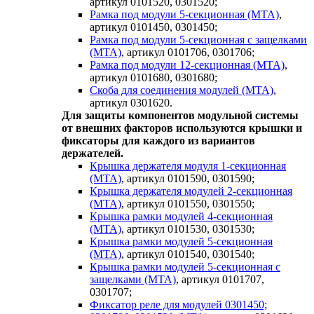
артикул 0101520, 0301520;
Рамка под модули 5-секционная (MTA)
,
артикул 0101450, 0301450;
Рамка под модули 5-секционная с защелками
(MTA)
, артикул 0101706, 0301706;
Рамка под модули 12-секционная (MTA)
,
артикул 0101680, 0301680;
Скоба для соединения модулей (MTA)
,
артикул 0301620.
Для защиты компонентов модульной системы
от внешних факторов используются крышки и
фиксаторы для каждого из вариантов
держателей.
Крышка держателя модуля 1-секционная
(MTA)
, артикул 0101590, 0301590;
Крышка держателя модулей 2-секционная
(MTA)
, артикул 0101550, 0301550;
Крышка рамки модулей 4-секционная
(MTA)
, артикул 0101530, 0301530;
Крышка рамки модулей 5-секционная
(MTA)
, артикул 0101540, 0301540;
Крышка рамки модулей 5-секционная с
защелками (MTA)
, артикул 0101707,
0301707;
Фиксатор реле для модулей 0301450;