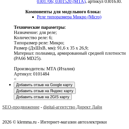
0301706; 0301520 (MTA)
, артикул 0301630.
Компоненты для модульного блока:
Реле типоразмера Микро (Micro)
Технические параметры
:
Назначение: для реле;
Количество реле: 6;
Типоразмер реле: Микро;
Размер (ДхШхВ, мм): 91,6 х 35 х 26,9;
Материал: полиамид, армированный средней плотности
(PA66 MD25).
Производитель: MTA (Италия)
Артикул: 0101484
<
Добавить отзыв на Google карту
Добавить отзыв на Яндекс карту
Добавить отзыв на 2GIS карту
SEO-продвижение
-
digital-агентство Директ Лайн
2026 © klemma.ru - Интернет-магазин автоэлектрики