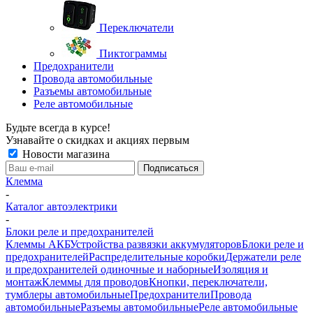
Переключатели
Пиктограммы
Предохранители
Провода автомобильные
Разъемы автомобильные
Реле автомобильные
Будьте всегда в курсе!
Узнавайте о скидках и акциях первым
Новости магазина
Клемма
-
Каталог автоэлектрики
-
Блоки реле и предохранителей
Клеммы АКБ
Устройства развязки аккумуляторов
Блоки реле и
предохранителей
Распределительные коробки
Держатели реле
и предохранителей одиночные и наборные
Изоляция и
монтаж
Клеммы для проводов
Кнопки, переключатели,
тумблеры автомобильные
Предохранители
Провода
автомобильные
Разъемы автомобильные
Реле автомобильные