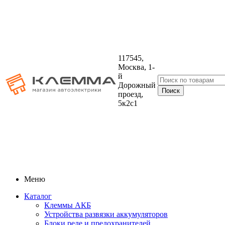
117545,
Москва, 1-
й
Дорожный
проезд,
5к2с1
Меню
Каталог
Клеммы АКБ
Устройства развязки аккумуляторов
Блоки реле и предохранителей