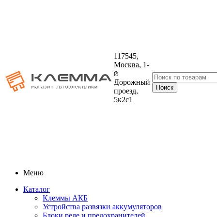
117545,
Москва, 1-
й
Дорожный
проезд,
5к2с1
Меню
Каталог
Клеммы АКБ
Устройства развязки аккумуляторов
Блоки реле и предохранителей