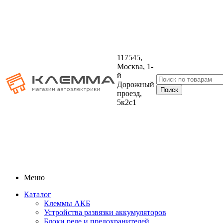
117545,
Москва, 1-
й
Дорожный
проезд,
5к2с1
Меню
Каталог
Клеммы АКБ
Устройства развязки аккумуляторов
Блоки реле и предохранителей