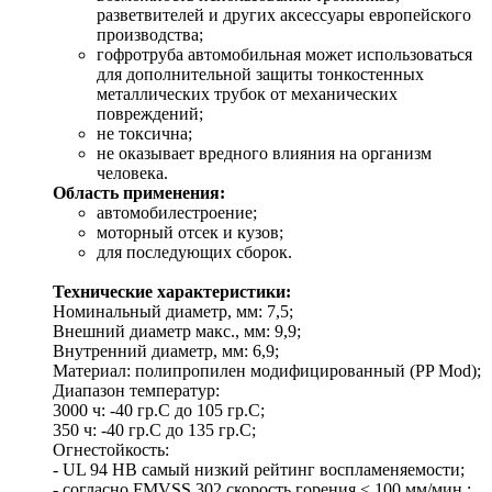
разветвителей и других аксессуары европейского
производства;
гофротруба автомобильная может использоваться
для дополнительной защиты тонкостенных
металлических трубок от механических
повреждений;
не токсична;
не оказывает вредного влияния на организм
человека.
Область применения:
автомобилестроение;
моторный отсек и кузов;
для последующих сборок.
Технические характеристики:
Номинальный диаметр, мм: 7,5;
Внешний диаметр макс., мм: 9,9;
Внутренний диаметр, мм: 6,9;
Материал: полипропилен модифицированный (PP Mod);
Диапазон температур:
3000 ч: -40 гр.C до 105 гр.C;
350 ч: -40 гр.C до 135 гр.C;
Огнестойкость:
- UL 94 HB самый низкий рейтинг воспламеняемости;
- согласно FMVSS 302 скорость горения < 100 мм/мин.;