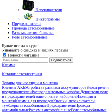
Переключатели
Пиктограммы
Предохранители
Провода автомобильные
Разъемы автомобильные
Реле автомобильные
Будьте всегда в курсе!
Узнавайте о скидках и акциях первым
Новости магазина
Клемма
-
Каталог автоэлектрики
-
Товары для изоляции и монтажа
Клеммы АКБ
Устройства развязки аккумуляторов
Блоки реле и
предохранителей
Распределительные коробки
Держатели реле
и предохранителей одиночные и наборные
Изоляция и
монтаж
Клеммы для проводов
Кнопки, переключатели,
тумблеры автомобильные
Предохранители
Провода
автомобильные
Разъемы автомобильные
Реле автомобильные