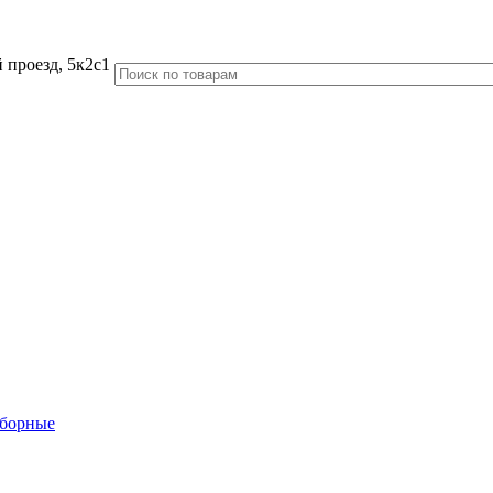
 проезд, 5к2с1
аборные