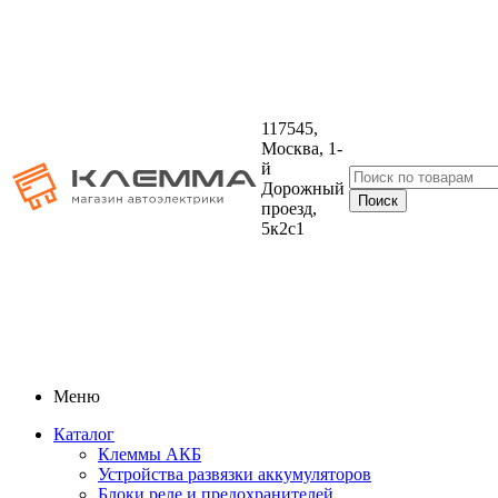
117545,
Москва, 1-
й
Дорожный
проезд,
5к2с1
Меню
Каталог
Клеммы АКБ
Устройства развязки аккумуляторов
Блоки реле и предохранителей