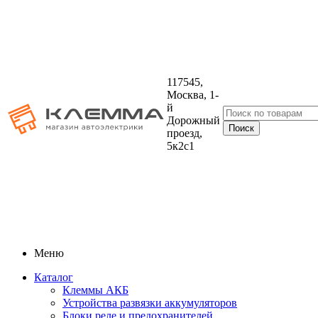
117545,
Москва, 1-
й
Дорожный
проезд,
5к2с1
Меню
Каталог
Клеммы АКБ
Устройства развязки аккумуляторов
Блоки реле и предохранителей