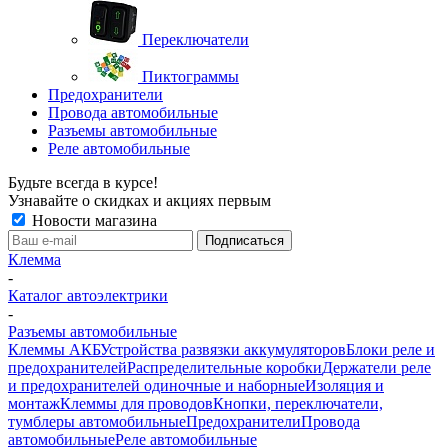
Переключатели
Пиктограммы
Предохранители
Провода автомобильные
Разъемы автомобильные
Реле автомобильные
Будьте всегда в курсе!
Узнавайте о скидках и акциях первым
Новости магазина
Клемма
-
Каталог автоэлектрики
-
Разъемы автомобильные
Клеммы АКБ
Устройства развязки аккумуляторов
Блоки реле и
предохранителей
Распределительные коробки
Держатели реле
и предохранителей одиночные и наборные
Изоляция и
монтаж
Клеммы для проводов
Кнопки, переключатели,
тумблеры автомобильные
Предохранители
Провода
автомобильные
Реле автомобильные