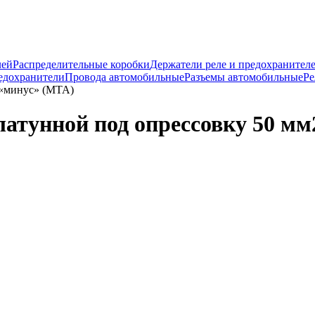
лей
Распределительные коробки
Держатели реле и предохранител
едохранители
Провода автомобильные
Разъемы автомобильные
Ре
 «минус» (MTA)
тунной под опрессовку 50 мм