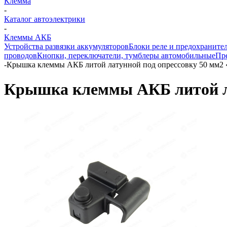
Клемма
-
Каталог автоэлектрики
-
Клеммы АКБ
Устройства развязки аккумуляторов
Блоки реле и предохраните
проводов
Кнопки, переключатели, тумблеры автомобильные
Пр
-
Крышка клеммы АКБ литой латунной под опрессовку 50 мм2
Крышка клеммы АКБ литой ла