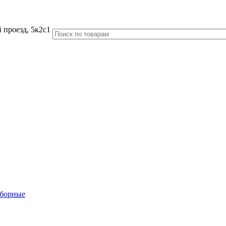
 проезд, 5к2с1
аборные