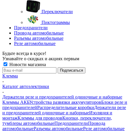
Переключатели
Пиктограммы
Предохранители
Провода автомобильные
Разъемы автомобильные
Реле автомобильные
Будьте всегда в курсе!
Узнавайте о скидках и акциях первым
Новости магазина
Клемма
-
Каталог автоэлектрики
-
Держатели реле и предохранителей одиночные и наборные
Клеммы АКБ
Устройства развязки аккумуляторов
Блоки реле и
предохранителей
Распределительные коробки
Держатели реле
и предохранителей одиночные и наборные
Изоляция и
монтаж
Клеммы для проводов
Кнопки, переключатели,
тумблеры автомобильные
Предохранители
Провода
автомобильные
Разъемы автомобильные
Реле автомобильные