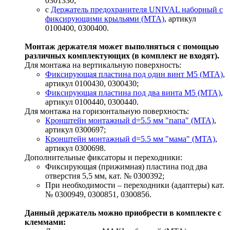
0301330;
с
Держатель предохранителя UNIVAL наборный с
фиксирующими крыльями (MTA)
, артикул
0100400, 0300400.
Монтаж держателя может выполняться с помощью
различных комплектующих (в комплект не входят).
Для монтажа на вертикальную поверхность:
Фиксирующая пластина под один винт M5 (MTA)
,
артикул 0100430, 0300430;
Фиксирующая пластина под два винта M5 (MTA)
,
артикул 0100440, 0300440.
Для монтажа на горизонтальную поверхность:
Кронштейн монтажный d=5.5 мм "папа" (MTA)
,
артикул 0300697;
Кронштейн монтажный d=5.5 мм "мама" (MTA)
,
артикул 0300698.
Дополнительные фиксаторы и переходники:
Фиксирующая (прижимная) пластина под два
отверстия 5,5 мм, кат. № 0300392;
При необходимости – переходники (адаптеры) кат.
№ 0300949, 0300851, 0300856.
Данный держатель можно приобрести в комплекте с
клеммами: