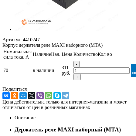
Артикул:
4410247
Корпус держателя реле MAXI наборного (MTA)
Номинальная
Наличие
Нал.
Цена
Количество
Кол-во
сила тока, А
-
311
70
в наличии
руб.
к
+
Поделиться
Цена действительна только для интернет-магазина и может
отличаться от цен в розничных магазинах
Описание
Держатель реле MAXI наборный (МТА)