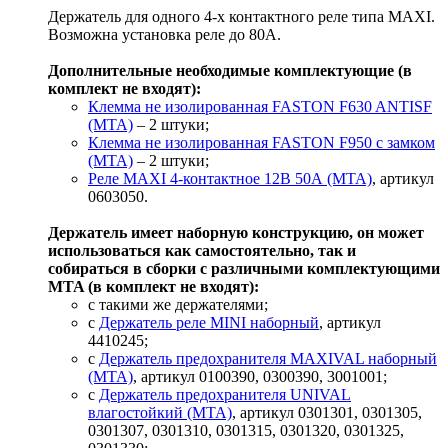
Держатель для одного 4-х контактного реле типа MAXI.
Возможна установка реле до 80А.
Дополнительные необходимые комплектующие (в
комплект не входят):
Клемма не изолированная FASTON F630 ANTISF
(MTA)
– 2 штуки;
Клемма не изолированная FASTON F950 с замком
(MTA)
– 2 штуки;
Реле MAXI 4-контактное 12В 50А (MTA)
, артикул
0603050.
Держатель имеет наборную конструкцию, он может
использоваться как самостоятельно, так и
собираться в сборки с различными комплектующими
MTA (в комплект не входят):
с такими же держателями;
с
Держатель реле MINI наборный
, артикул
4410245;
с
Держатель предохранителя MAXIVAL наборный
(MTA)
, артикул 0100390, 0300390, 3001001;
с
Держатель предохранителя UNIVAL
влагостойкий (MTA)
, артикул 0301301, 0301305,
0301307, 0301310, 0301315, 0301320, 0301325,