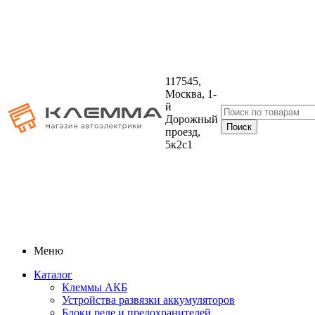
117545,
Москва, 1-
й
Дорожный
проезд,
5к2с1
Меню
Каталог
Клеммы АКБ
Устройства развязки аккумуляторов
Блоки реле и предохранителей