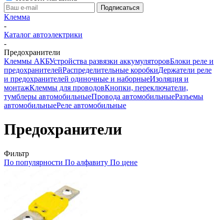
Клемма
-
Каталог автоэлектрики
-
Предохранители
Клеммы АКБ
Устройства развязки аккумуляторов
Блоки реле и
предохранителей
Распределительные коробки
Держатели реле
и предохранителей одиночные и наборные
Изоляция и
монтаж
Клеммы для проводов
Кнопки, переключатели,
тумблеры автомобильные
Провода автомобильные
Разъемы
автомобильные
Реле автомобильные
Предохранители
Фильтр
По популярности
По алфавиту
По цене