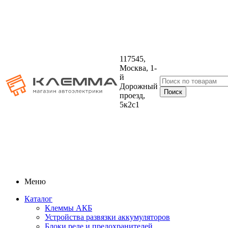
117545,
Москва, 1-
й
Дорожный
проезд,
5к2с1
Меню
Каталог
Клеммы АКБ
Устройства развязки аккумуляторов
Блоки реле и предохранителей