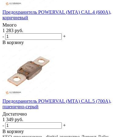
Предохранитель POWERVAL (MTA) CAL.4 (600А),
коричневый
Много
1 283 руб.
-
+
В корзину
Предохранитель POWERVAL (MTA) CAL.5 (700А),
пшенично-серый
Достаточно
1 349 руб.
-
+
В корзину
SEO-продвижение
-
digital-агентство Директ Лайн