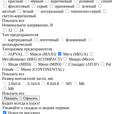
красный
чёрный
коричневый
розовый
синий
фиолетовый
серый
оранжевый
зеленый
жёлтый
белый
натуральный
пшенично-серый
светло-коричневый
Показать все
Номинальное напряжение, В
12
24
Тип предохранителя
картриджный
ленточный
флажковый
цилиндрический
Типоразмер предохранителя
JAPVAL
Макси (MAXI)
Мега (MEGA)
МегаКомпакт (MEGACOMPACT)
Микро (Micro)
Миди (MIDI)
Мини (MINI)
Стандарт (ATOF)
Pal
Female
Мини (CONTINENTAL)
Показать все
Размер контактной части, мм
2.8x0.8
6.3x0.8
8.0x0.8
М5
М6
М8
Показать все
Сбросить
Будьте всегда в курсе!
Узнавайте о скидках и акциях первым
Новости магазина