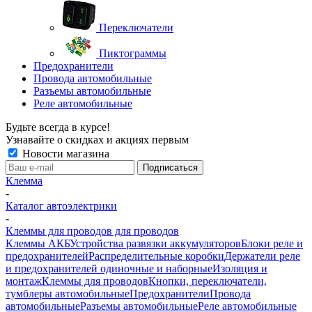
Переключатели
Пиктограммы
Предохранители
Провода автомобильные
Разъемы автомобильные
Реле автомобильные
Будьте всегда в курсе!
Узнавайте о скидках и акциях первым
Новости магазина
Клемма
-
Каталог автоэлектрики
-
Клеммы для проводов для проводов
Клеммы АКБ
Устройства развязки аккумуляторов
Блоки реле и
предохранителей
Распределительные коробки
Держатели реле
и предохранителей одиночные и наборные
Изоляция и
монтаж
Клеммы для проводов
Кнопки, переключатели,
тумблеры автомобильные
Предохранители
Провода
автомобильные
Разъемы автомобильные
Реле автомобильные