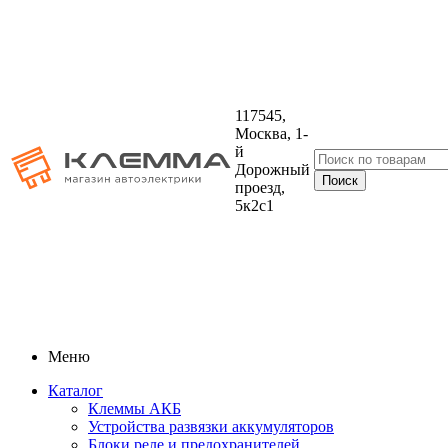
117545,
Москва, 1-
й
Дорожный
проезд,
5к2с1
Меню
Каталог
Клеммы АКБ
Устройства развязки аккумуляторов
Блоки реле и предохранителей