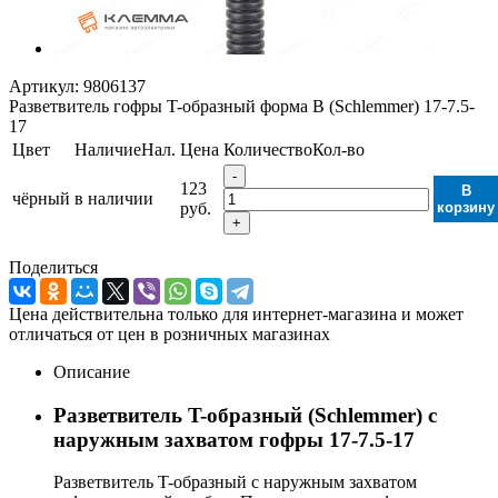
Артикул:
9806137
Разветвитель гофры T-образный форма B (Schlemmer) 17-7.5-
17
Цвет
Наличие
Нал.
Цена
Количество
Кол-во
-
123
В
чёрный
в наличии
руб.
корзину
+
Поделиться
Цена действительна только для интернет-магазина и может
отличаться от цен в розничных магазинах
Описание
Разветвитель T-образный (Schlemmer) с
наружным захватом гофры 17-7.5-17
Разветвитель T-образный с наружным захватом