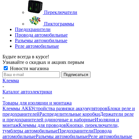
Переключатели
Пиктограммы
Предохранители
Провода автомобильные
Разъемы автомобильные
Реле автомобильные
Будьте всегда в курсе!
Узнавайте о скидках и акциях первым
Новости магазина
Клемма
-
Каталог автоэлектрики
-
Товары для изоляции и монтажа
Клеммы АКБ
Устройства развязки аккумуляторов
Блоки реле и
предохранителей
Распределительные коробки
Держатели реле
и предохранителей одиночные и наборные
Изоляция и
монтаж
Клеммы для проводов
Кнопки, переключатели,
тумблеры автомобильные
Предохранители
Провода
автомобильные
Разъемы автомобильные
Реле автомобильные