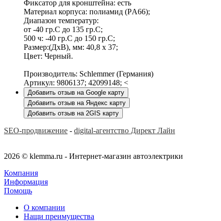
Фиксатор для кронштейна: есть
Материал корпуса: полиамид (PА66);
Диапазон температур:
от -40 гр.C до 135 гр.C;
500 ч: -40 гр.C до 150 гр.C;
Размер:(ДхВ), мм: 40,8 x 37;
Цвет: Черный.
Производитель: Schlemmer (Германия)
Артикул: 9806137; 42099148; <
Добавить отзыв на Google карту
Добавить отзыв на Яндекс карту
Добавить отзыв на 2GIS карту
SEO-продвижение
-
digital-агентство Директ Лайн
2026 © klemma.ru - Интернет-магазин автоэлектрики
Компания
Информация
Помощь
О компании
Нащи преимущества