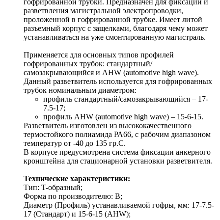
гофрированной трубки. Предназначен для фиксации и
разветвления магистральной электропроводки,
проложенной в гофрированной трубке. Имеет литой
разъемный корпус с защелками, благодаря чему может
устанавливаться на уже смонтированную магистраль.
Применяется для основных типов профилей
гофрированных трубок: стандартный/
самозакрывающийся и AHW (automotive high wave).
Данный разветвитель используется для гофрированных
трубок номинальным диаметром:
профиль стандартный/самозакрывающийся – 17-
7.5-17;
профиль AHW (automotive high wave) – 15-6-15.
Разветвитель изготовлен из высококачественного
термостойкого полиамида РА66, с рабочим диапазоном
температур от -40 до 135 гр.С.
В корпусе предусмотрена система фиксации анкерного
кронштейна для стационарной установки разветвителя.
Технические характеристики:
Тип: T-образный;
Форма по производителю: B;
Диаметр (Профиль) устанавливаемой гофры, мм: 17-7.5-
17 (Стандарт) и 15-6-15 (AHW);