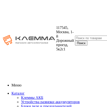
117545,
Москва, 1-
й
Дорожный
проезд,
5к2с1
Меню
Каталог
Клеммы АКБ
Устройства развязки аккумуляторов
Блоки реле и предохранителей